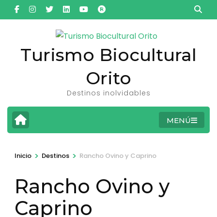
Saltar
al
contenido
(presiona
Turismo Biocultural
la
Orito
tecla
Intro)
Destinos inolvidables
MENÚ
>
>
Inicio
Destinos
Rancho Ovino y Caprino
Rancho Ovino y
Caprino