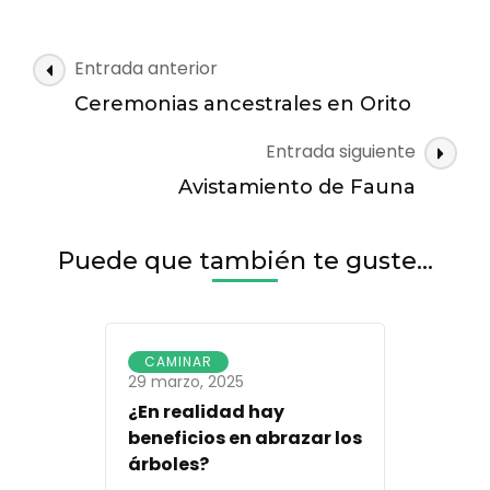
Interpretativo
Navegación
Entrada anterior
de
Ceremonias ancestrales en Orito
las
Entrada siguiente
entradas
Avistamiento de Fauna
Puede que también te guste...
CAMINAR
29 marzo, 2025
¿En realidad hay
beneficios en abrazar los
árboles?