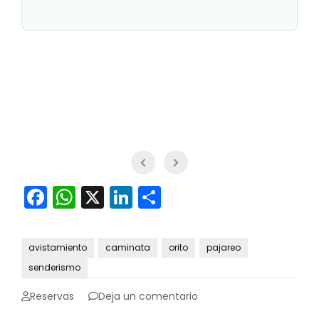
Facebook
WhatsApp
X
LinkedIn
Compartir
avistamiento
caminata
orito
pajareo
senderismo
en
Reservas
Deja un comentario
Senderismo