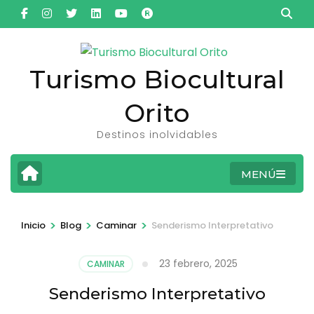
Saltar
al
contenido
(presiona
Turismo Biocultural
la
Orito
tecla
Intro)
Destinos inolvidables
MENÚ
>
>
>
Inicio
Blog
Caminar
Senderismo Interpretativo
23 febrero, 2025
CAMINAR
Senderismo Interpretativo