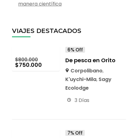
manera científica
VIAJES DESTACADOS
6% Off
$
800.000
De pesca en Orito
$
750.000
Corpolibano
,
K'uychi-Mila
,
Sagy
Ecolodge
3 Días
7% Off