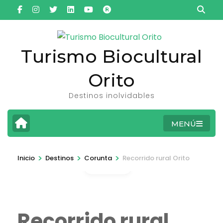
Saltar
al
contenido
(presiona
Turismo Biocultural
la
Orito
tecla
Intro)
Destinos inolvidables
MENÚ
>
>
>
Inicio
Destinos
Corunta
Recorrido rural Orito
Fotos
Recorrido rural