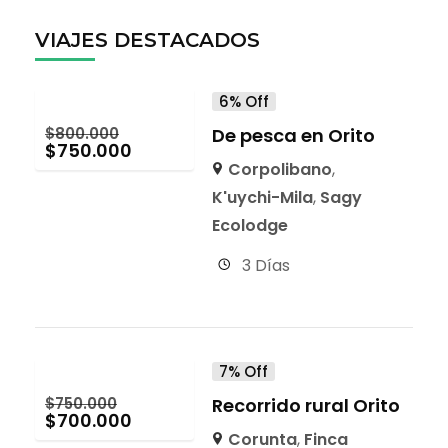
VIAJES DESTACADOS
6% Off
$
800.000
De pesca en Orito
$
750.000
Corpolibano
,
K'uychi-Mila
,
Sagy
Ecolodge
3 Días
7% Off
$
750.000
Recorrido rural Orito
$
700.000
Corunta
,
Finca