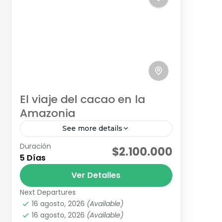
El viaje del cacao en la
Amazonia
See more details
Duración
En Orito, Putumayo, se encuentra
$2.100.000
5 Días
una de las mejores experiencias
bioculturales amazónicas en torno al
Ver Detalles
sabor y el aroma del cacao: el
Next Departures
Ruta Chocolate
Sendero Sociocultural del...
16 agosto, 2026
(Available)
Fácil
16 agosto, 2026
(Available)
4 Personas