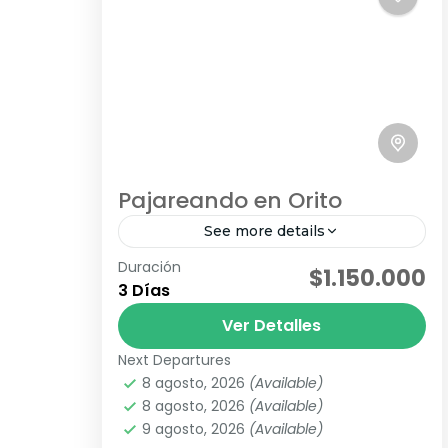
Pajareando en Orito
See more details
Duración
avistamiento de fauna
pajareo
$1.150.000
3 Días
Orito, Putumayo, es un verdadero
Ver Detalles
santuario para los amantes del
avistamiento de aves. Con más de
Next Departures
8 agosto, 2026
(Available)
560 especies registradas, este
Chigayaco
,
Corunta
,
K'uychi-Mila
,
La Isla
8 agosto, 2026
(Available)
destino escondido en el sur...
Escondida
,
Mayju
,
Sagy Ecolodge
9 agosto, 2026
(Available)
Medio