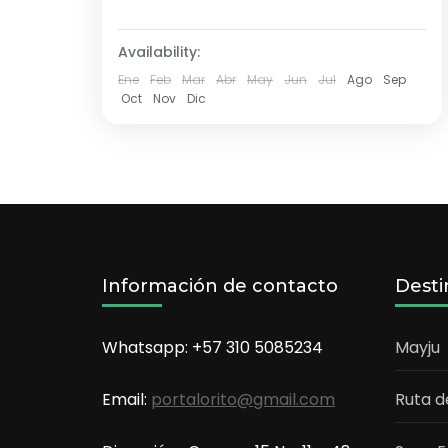
2 Personas
Availability:
Ene
Feb
Mar
Abr
May
Jun
Jul
Ago
Sep
Oct
Nov
Dic
Información de contacto
Desti
Whatsapp: +57 310 5085234
Mayju
Email:
portalorito@gmail.com
Ruta d