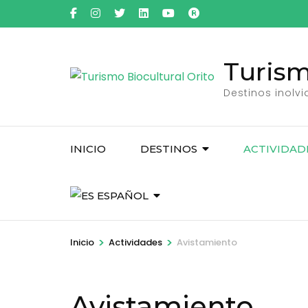
Saltar
al
contenido
Turism
(presiona
la
Destinos inolv
tecla
Intro)
INICIO
DESTINOS
ACTIVIDAD
ESPAÑOL
>
>
Inicio
Actividades
Avistamiento
Avistamiento