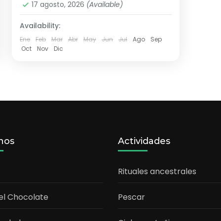
17 agosto, 2026
(Available)
Availability:
Ene
Feb
Mar
Abr
May
Jun
Jul
Ago
Sep
Oct
Nov
Dic
nos
Actividades
Rituales ancestrales
el Chocolate
Pescar