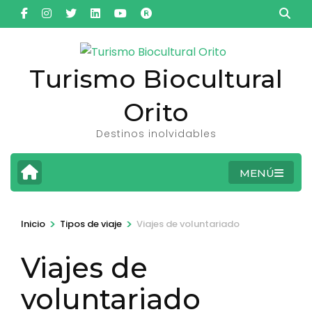
Saltar
al
contenido
(presiona
Turismo Biocultural
la
Orito
tecla
Intro)
Destinos inolvidables
MENÚ
>
>
Inicio
Tipos de viaje
Viajes de voluntariado
Viajes de
voluntariado