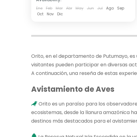
Ene
Feb
Mar
Abr
May
Jun
Jul
Ago
Sep
Oct
Nov
Dic
Orito, en el departamento de Putumayo, es un
visitantes pueden participar en diversas act
A continuación, una reseña de estas experie
Avistamiento de Aves
Orito es un paraíso para los observadore
ecosistemas, desde la llanura amazónica ha
destinos más destacados para el avistamien
La Reserva Natural Isla Escondida en la v