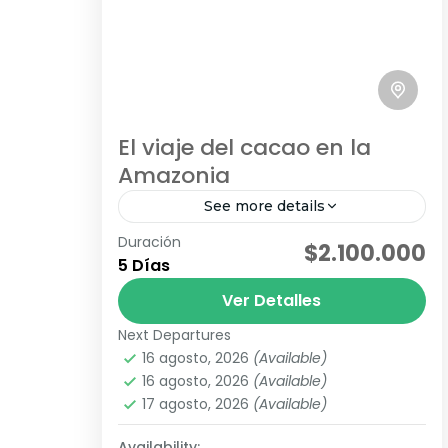
El viaje del cacao en la
Amazonia
See more details
Duración
En Orito, Putumayo, se encuentra
$2.100.000
5 Días
una de las mejores experiencias
bioculturales amazónicas en torno al
Ver Detalles
sabor y el aroma del cacao: el
Next Departures
Ruta Chocolate
Sendero Sociocultural del...
16 agosto, 2026
(Available)
Fácil
16 agosto, 2026
(Available)
4 Personas
17 agosto, 2026
(Available)
Availability: