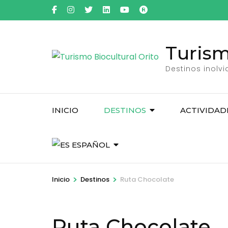
Saltar
al
contenido
Turism
(presiona
la
Destinos inolv
tecla
Intro)
INICIO
DESTINOS
ACTIVIDAD
ESPAÑOL
>
>
Inicio
Destinos
Ruta Chocolate
Ruta Chocolate