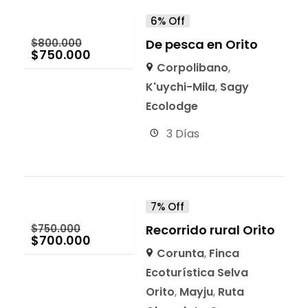
6% Off
$
800.000
De pesca en Orito
$
750.000
Corpolibano
,
K'uychi-Mila
,
Sagy
Ecolodge
3 Días
7% Off
$
750.000
Recorrido rural Orito
$
700.000
Corunta
,
Finca
Ecoturística Selva
Orito
,
Mayju
,
Ruta