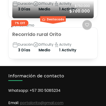
Duración
Difficulty
Activity
$750.000
3 Días
Medio
1 Activity
$700.000
Destacado
7% Off
Senderismo
Recorrido rural Orito
Duración
Difficulty
Activity
3 Días
Medio
1 Activity
Información de contacto
Whatsapp: +57 310 5085234
Email:
portalorito@gmail.com