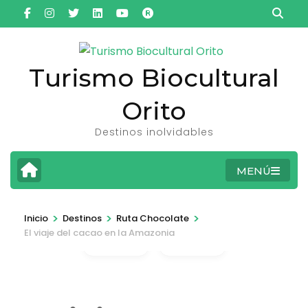
Saltar
al
contenido
(presiona
Turismo Biocultural
la
Orito
tecla
Intro)
Destinos inolvidables
MENÚ
>
>
>
Inicio
Destinos
Ruta Chocolate
El viaje del cacao en la Amazonia
Fotos
Video