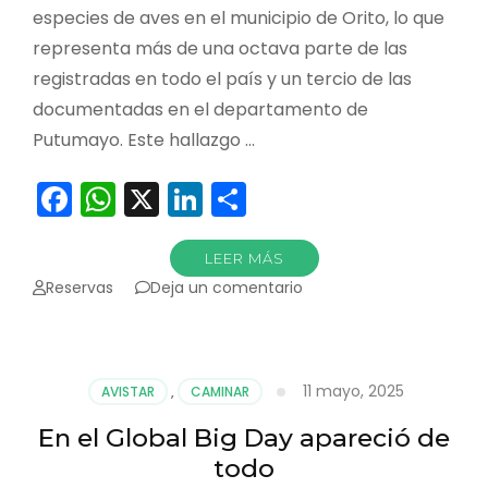
especies de aves en el municipio de Orito, lo que
representa más de una octava parte de las
registradas en todo el país y un tercio de las
documentadas en el departamento de
Putumayo. Este hallazgo …
Facebook
WhatsApp
X
LinkedIn
Compartir
LEER MÁS
en
Reservas
Deja un comentario
Orito
registró
la
octava
11 mayo, 2025
AVISTAR
,
CAMINAR
parte
de
En el Global Big Day apareció de
aves
todo
de