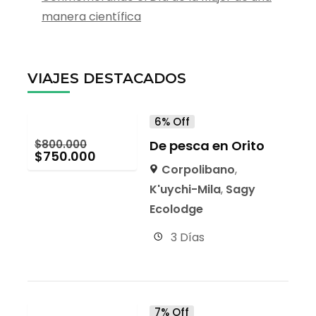
manera científica
VIAJES DESTACADOS
6% Off
$
800.000
De pesca en Orito
$
750.000
Corpolibano
,
K'uychi-Mila
,
Sagy
Ecolodge
3 Días
7% Off