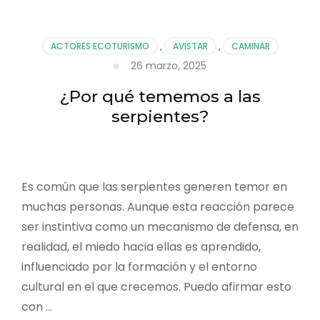
Un
paraíso
escondido
ACTORES ECOTURISMO
,
AVISTAR
,
CAMINAR
para
26 marzo, 2025
los
amantes
¿Por qué tememos a las
de
las
serpientes?
aves
en
el
Global
Es común que las serpientes generen temor en
Big
Day
muchas personas. Aunque esta reacción parece
ser instintiva como un mecanismo de defensa, en
realidad, el miedo hacia ellas es aprendido,
influenciado por la formación y el entorno
cultural en el que crecemos. Puedo afirmar esto
con …