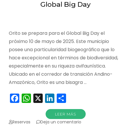
Global Big Day
Orito se prepara para el Global Big Day el
próximo 10 de mayo de 2025. Este municipio
posee una particularidad biogeográfica que lo
hace excepcional en términos de biodiversidad,
especialmente en su riqueza avifaunística.
Ubicado en el corredor de transición Andino-
Amazónico, Orito es una bisagra …
Facebook
WhatsApp
X
LinkedIn
Compartir
LEER MÁS
en
Reservas
Deja un comentario
Orito: