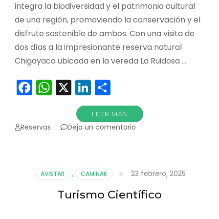
integra la biodiversidad y el patrimonio cultural
de una región, promoviendo la conservación y el
disfrute sostenible de ambos. Con una visita de
dos días a la impresionante reserva natural
Chigayaco ubicada en la vereda La Ruidosa …
Facebook
WhatsApp
X
LinkedIn
Compartir
LEER MÁS
en
Reservas
Deja un comentario
Nuevos
guías
para
el
23 febrero, 2025
AVISTAR
,
CAMINAR
turismo
biocultural
Turismo Científico