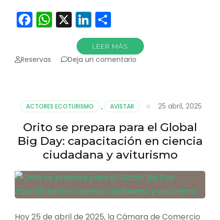
Facebook
WhatsApp
X
LinkedIn
Compartir
LEER MÁS
en
Reservas
Deja un comentario
Las
aves
me
abrieron
25 abril, 2025
ACTORES ECOTURISMO
,
AVISTAR
los
ojos
Orito se prepara para el Global
del
Big Day: capacitación en ciencia
alma
ciudadana y aviturismo
Hoy 25 de abril de 2025, la Cámara de Comercio