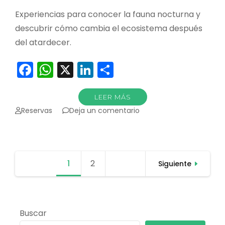
Experiencias para conocer la fauna nocturna y
descubrir cómo cambia el ecosistema después
del atardecer.
Facebook
WhatsApp
X
LinkedIn
Compartir
LEER MÁS
en
Reservas
Deja un comentario
Caminatas
Nocturnas
Paginación
1
Página
2
Página
Siguiente
de
entradas
Buscar