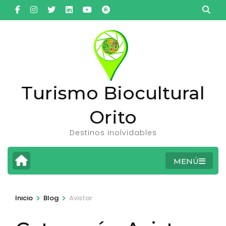
Saltar
al
contenido
(presiona
la
tecla
Turismo Biocultural
Intro)
Orito
Destinos inolvidables
MENÚ
>
>
Inicio
Blog
Avistar