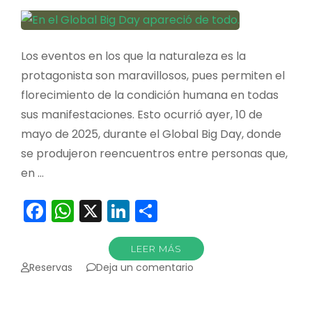
Colombia
Los eventos en los que la naturaleza es la
protagonista son maravillosos, pues permiten el
florecimiento de la condición humana en todas
sus manifestaciones. Esto ocurrió ayer, 10 de
mayo de 2025, durante el Global Big Day, donde
se produjeron reencuentros entre personas que,
en …
Facebook
WhatsApp
X
LinkedIn
Compartir
LEER MÁS
en
Reservas
Deja un comentario
En
el
Global