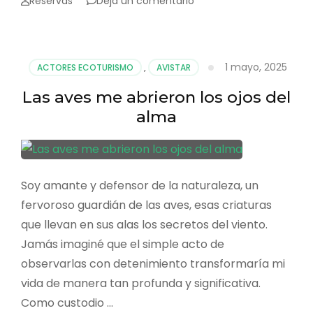
Reservas
Deja un comentario
Orito
listo
para
el
1 mayo, 2025
ACTORES ECOTURISMO
,
AVISTAR
Global
Big
Las aves me abrieron los ojos del
Day
alma
Soy amante y defensor de la naturaleza, un
fervoroso guardián de las aves, esas criaturas
que llevan en sus alas los secretos del viento.
Jamás imaginé que el simple acto de
observarlas con detenimiento transformaría mi
vida de manera tan profunda y significativa.
Como custodio …