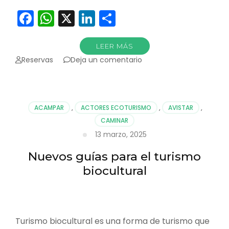
Facebook
WhatsApp
X
LinkedIn
Compartir
LEER MÁS
en
Reservas
Deja un comentario
¿Por
qué
tememos
a
ACAMPAR
,
ACTORES ECOTURISMO
,
AVISTAR
,
las
CAMINAR
serpientes?
13 marzo, 2025
Nuevos guías para el turismo
biocultural
Turismo biocultural es una forma de turismo que