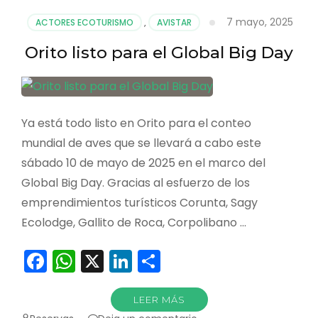
Big
7 mayo, 2025
ACTORES ECOTURISMO
,
AVISTAR
Day
apareció
Orito listo para el Global Big Day
de
todo
Ya está todo listo en Orito para el conteo
mundial de aves que se llevará a cabo este
sábado 10 de mayo de 2025 en el marco del
Global Big Day. Gracias al esfuerzo de los
emprendimientos turísticos Corunta, Sagy
Ecolodge, Gallito de Roca, Corpolibano …
Facebook
WhatsApp
X
LinkedIn
Compartir
LEER MÁS
en