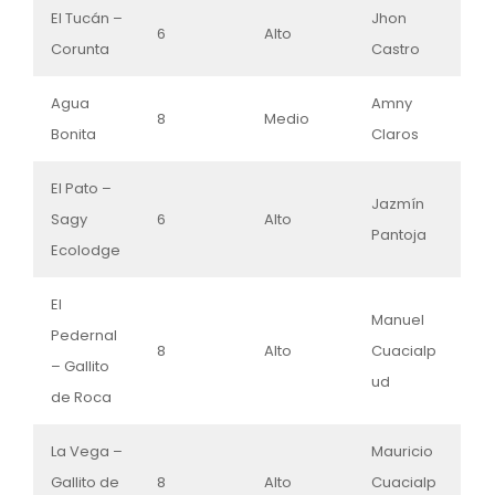
El Tucán –
Jhon
6
Alto
Corunta
Castro
Agua
Amny
8
Medio
Bonita
Claros
El Pato –
Jazmín
Sagy
6
Alto
Pantoja
Ecolodge
El
Manuel
Pedernal
8
Alto
Cuacialp
– Gallito
ud
de Roca
La Vega –
Mauricio
Gallito de
8
Alto
Cuacialp