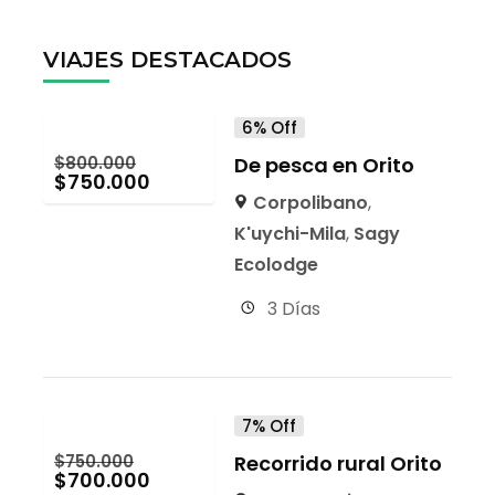
VIAJES DESTACADOS
6% Off
$
800.000
De pesca en Orito
$
750.000
Corpolibano
,
K'uychi-Mila
,
Sagy
Ecolodge
3 Días
7% Off
$
750.000
Recorrido rural Orito
$
700.000