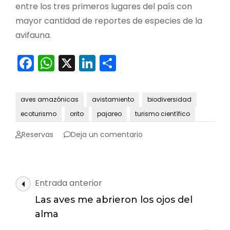
entre los tres primeros lugares del país con
mayor cantidad de reportes de especies de la
avifauna.
Facebook
WhatsApp
X
LinkedIn
Compartir
aves amazónicas
avistamiento
biodiversidad
ecoturismo
orito
pajareo
turismo científico
en
Reservas
Deja un comentario
Orito
listo
para
el
Navegación
Entrada anterior
Global
de
Big
Las aves me abrieron los ojos del
las
Day
alma
entradas