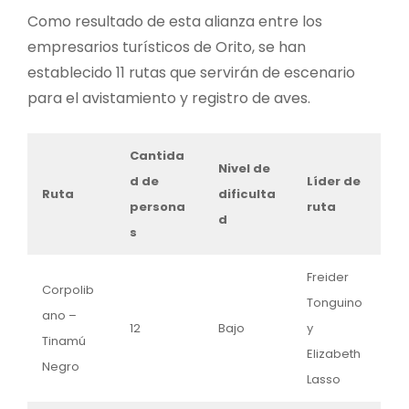
Como resultado de esta alianza entre los
empresarios turísticos de Orito, se han
establecido 11 rutas que servirán de escenario
para el avistamiento y registro de aves.
Cantida
Nivel de
d de
Líder de
Ruta
dificulta
persona
ruta
d
s
Freider
Corpolib
Tonguino
ano –
12
Bajo
y
Tinamú
Elizabeth
Negro
Lasso