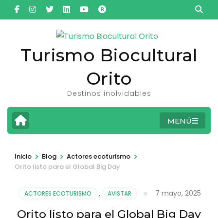
Saltar
al
contenido
(presiona
Turismo Biocultural
la
Orito
tecla
Intro)
Destinos inolvidables
MENÚ
>
>
>
Inicio
Blog
Actores ecoturismo
Orito listo para el Global Big Day
7 mayo, 2025
ACTORES ECOTURISMO
,
AVISTAR
Orito listo para el Global Big Day