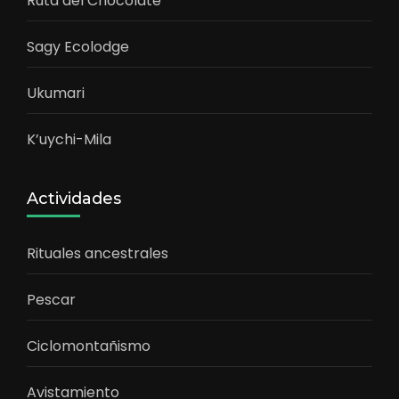
Ruta del Chocolate
Sagy Ecolodge
Ukumari
K’uychi-Mila
Actividades
Rituales ancestrales
Pescar
Ciclomontañismo
Avistamiento