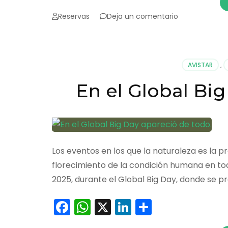
en
Reservas
Deja un comentario
Orito
registró
la
octava
AVISTAR
,
parte
de
En el Global Bi
aves
de
Colombia
Los eventos en los que la naturaleza es la p
florecimiento de la condición humana en tod
2025, durante el Global Big Day, donde se 
Facebook
WhatsApp
X
LinkedIn
Comparti