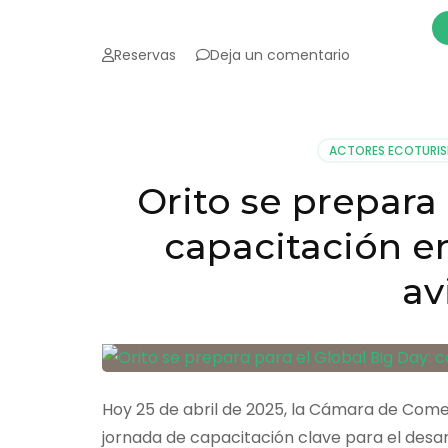
en
Reservas
Deja un comentario
Las
aves
me
abrieron
ACTORES ECOTURI
los
ojos
Orito se prepara 
del
alma
capacitación e
av
Hoy 25 de abril de 2025, la Cámara de Comer
jornada de capacitación clave para el desar