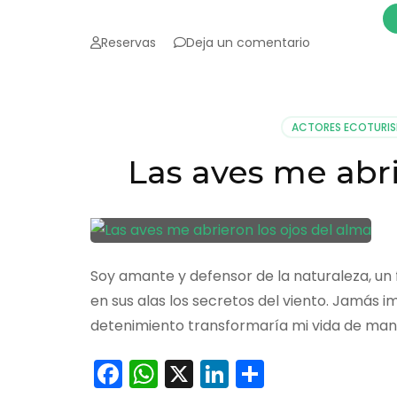
en
Reservas
Deja un comentario
Orito
listo
para
el
ACTORES ECOTURI
Global
Big
Las aves me abri
Day
Soy amante y defensor de la naturaleza, un 
en sus alas los secretos del viento. Jamás 
detenimiento transformaría mi vida de mane
Facebook
WhatsApp
X
LinkedIn
Comparti