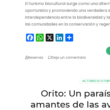
El turismo biocultural surge como una altern
oportunista y promoviendo una verdadera so
interdependencia entre la biodiversidad y l
las comunidades en la conservación y regen
Facebook
WhatsApp
X
LinkedIn
Comparti
en
Reservas
Deja un comentario
Turismo
Biocultural:
Un
Enfoque
ACTORES ECOTUR
Regenerativo
y
Orito: Un paraí
Sostenible
amantes de las av