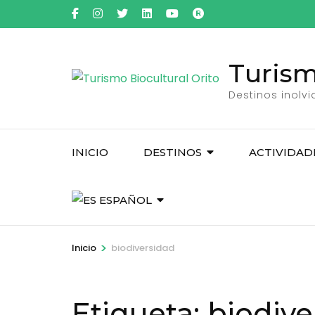
Saltar
al
contenido
Turism
(presiona
la
Destinos inolv
tecla
Intro)
INICIO
DESTINOS
ACTIVIDAD
ESPAÑOL
>
Inicio
biodiversidad
Etiqueta:
biodive