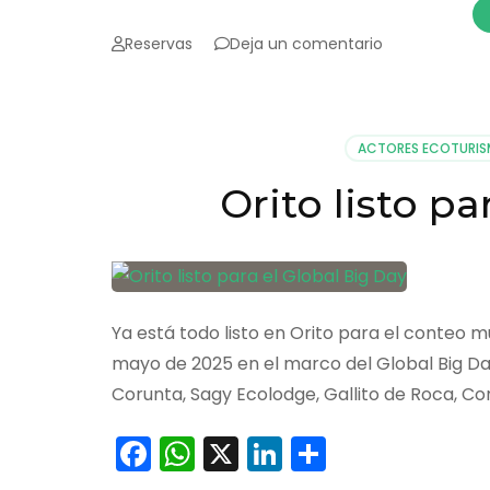
en
Reservas
Deja un comentario
En
el
Global
Big
ACTORES ECOTURI
Day
apareció
Orito listo pa
de
todo
Ya está todo listo en Orito para el conteo 
mayo de 2025 en el marco del Global Big Day
Corunta, Sagy Ecolodge, Gallito de Roca, Co
Facebook
WhatsApp
X
LinkedIn
Comparti