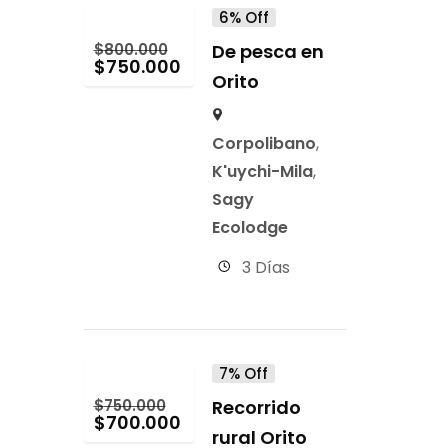
6% Off
$
800.000
De pesca en
$
750.000
Orito
Corpolibano
,
K'uychi-Mila
,
Sagy
Ecolodge
3 Días
7% Off
$
750.000
Recorrido
$
700.000
rural Orito