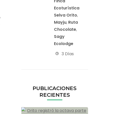
Finca
Ecoturística
Aplicar
Selva Orito
,
o
Mayju
,
Ruta
e
Chocolate
,
Sagy
Ecolodge
3 Días
PUBLICACIONES
RECIENTES