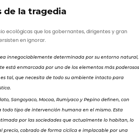
 de la tragedia
cio ecológicas que los gobernantes, dirigentes y gran
sisten en ignorar.
ea innegociablemente determinada por su entorno natural,
nte está enmarcada por uno de los elementos más poderoso
a es tal, que necesita de todo su ambiente intacto para
tica.
 del río – Una historia ambiental del r
 Mulato, Sangoyaco, Mocoa, Rumiyaco y Pepino definen, con
na todo tipo de intervención humana en el mismo. Esta
estimada por las sociedades que actualmente lo habitan, lo
dos a un viaje inolvidable a través de las páginas de Relatos 
precio, cobrado de forma cíclica e implacable por una
ambiental del río Orito. Este libro no es solo una historia; e