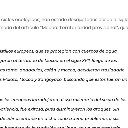
 cupón:
los ciclos ecológicos, han estado desajustados desde el sigl
omada del artículo “Mocoa: Territorialidad provisional”, qu
astillos europeos, que se protegían con cuerpos de agua
garon al territorio de Mocoa en el siglo XVII, luego de los
nas tama, andaquíes, cofán y mocoa, decidieron trasladarlo
ríos Mulato, Mocoa y Sangoyaco, buscando que estos fueran un
e los europeos introdujeron al uso milenario del suelo de los
pariencia, fue exitosa, pues disminuyeron los ataques. Sin
decidir asentarse en dicha zona traería problemas a sus
un heredero de la tradición oral inga, en un conversatorio