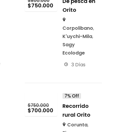
$
800.000
De pesca en
$
750.000
Orito
Corpolibano
,
K'uychi-Mila
,
Sagy
Ecolodge
3 Días
s
ío
7% Off
$
750.000
Recorrido
$
700.000
rural Orito
del río, una
Corunta
,
s un portal…