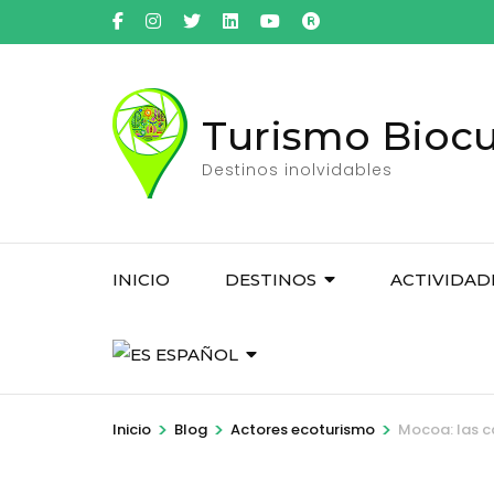
Saltar
al
contenido
(presiona
Turismo Biocul
la
tecla
Destinos inolvidables
Intro)
INICIO
DESTINOS
ACTIVIDAD
ESPAÑOL
>
>
>
Inicio
Blog
Actores ecoturismo
Mocoa: las c