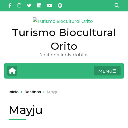
Saltar
al
contenido
(presiona
Turismo Biocultural
la
Orito
tecla
Intro)
Destinos inolvidables
MENÚ
>
>
Inicio
Destinos
Mayju
Mayju