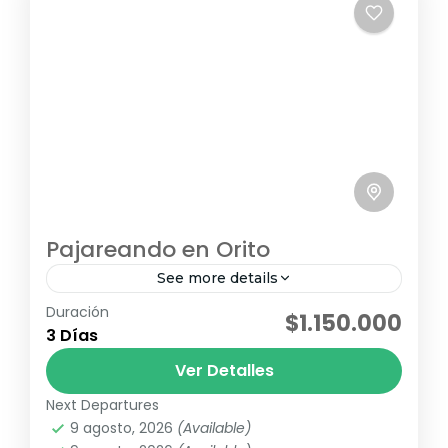
Pajareando en Orito
See more details
Duración
avistamiento de fauna
pajareo
$1.150.000
3 Días
Orito, Putumayo, es un verdadero santuario
Ver Detalles
para los amantes del avistamiento de aves.
Con más de 560 especies registradas, este
Next Departures
9 agosto, 2026
(Available)
destino escondido en el sur...
Chigayaco
,
Corunta
,
K'uychi-Mila
,
La Isla