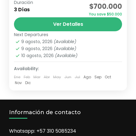
Duración
$700.000
completa de la belleza natural y la riqueza
3 Días
You save $50.000
cultural de Orito, Putumayo, permitiendo a
Ver Detalles
los visitantes conectarse con la
Corunta
,
Finca Ecoturística Selva Orito
,
Mayju
,
naturaleza...
Next Departures
Ruta Chocolate
,
Sagy Ecolodge
Medio
9 agosto, 2026
(Available)
2 Personas
9 agosto, 2026
(Available)
10 agosto, 2026
(Available)
Availability:
Ene
Feb
Mar
Abr
May
Jun
Jul
Ago
Sep
Oct
Nov
Dic
Información de contacto
Whatsapp: +57 310 5085234