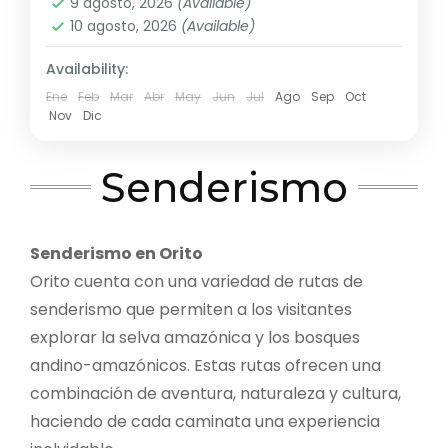
9 agosto, 2026
(Available)
Escondida
,
Mayju
,
Sagy Ecolodge
10 agosto, 2026
(Available)
Medio
2 Personas
Availability:
Ene
Feb
Mar
Abr
May
Jun
Jul
Ago
Sep
Oct
Nov
Dic
Senderismo
Senderismo en Orito
Orito cuenta con una variedad de rutas de
senderismo que permiten a los visitantes
explorar la selva amazónica y los bosques
andino-amazónicos. Estas rutas ofrecen una
combinación de aventura, naturaleza y cultura,
haciendo de cada caminata una experiencia