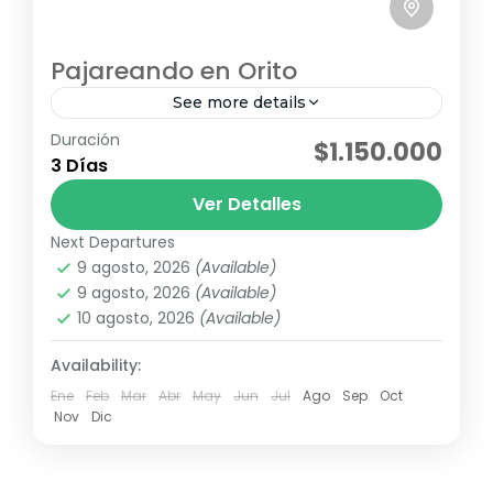
Pajareando en Orito
See more details
Duración
avistamiento de fauna
pajareo
$1.150.000
3 Días
Orito, Putumayo, es un verdadero santuario
Ver Detalles
para los amantes del avistamiento de aves.
Con más de 560 especies registradas, este
Next Departures
9 agosto, 2026
(Available)
destino escondido en el sur...
Chigayaco
,
Corunta
,
K'uychi-Mila
,
La Isla
9 agosto, 2026
(Available)
Escondida
,
Mayju
,
Sagy Ecolodge
10 agosto, 2026
(Available)
Medio
2 Personas
Availability:
Ene
Feb
Mar
Abr
May
Jun
Jul
Ago
Sep
Oct
Nov
Dic