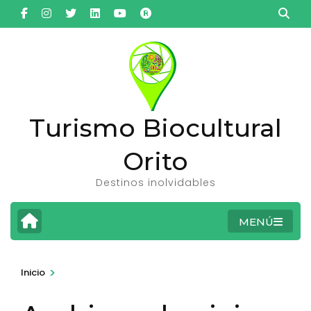
Saltar
al
contenido
(presiona
la
tecla
Turismo Biocultural
Intro)
Orito
Destinos inolvidables
MENÚ
>
Inicio