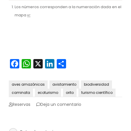
Los números corresponden a la numeración dada en el
mapa
↩︎
Facebook
WhatsApp
X
LinkedIn
Compartir
aves amazónicas
avistamiento
biodiversidad
caminata
ecoturismo
orito
turismo científico
en
Reservas
Deja un comentario
Orito:
Un
paraíso
escondido