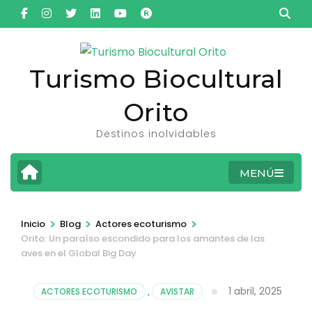
Saltar
al
contenido
(presiona
Turismo Biocultural
la
Orito
tecla
Intro)
Destinos inolvidables
MENÚ
>
>
>
Inicio
Blog
Actores ecoturismo
Orito: Un paraíso escondido para los amantes de las
aves en el Global Big Day
1 abril, 2025
ACTORES ECOTURISMO
,
AVISTAR