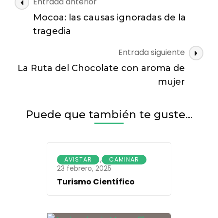
Navegación
Entrada anterior
para
de
los
Mocoa: las causas ignoradas de la
las
amantes
tragedia
de
entradas
las
Entrada siguiente
aves
La Ruta del Chocolate con aroma de
en
el
mujer
Global
Big
Day
Puede que también te guste...
,
AVISTAR
CAMINAR
23 febrero, 2025
Turismo Científico