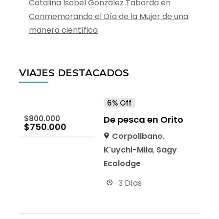
Catalina Isabel González Taborda
en
Conmemorando el Día de la Mujer de una
manera científica
VIAJES DESTACADOS
6% Off
$
800.000
De pesca en Orito
$
750.000
Corpolibano
,
K'uychi-Mila
,
Sagy
Ecolodge
3 Días