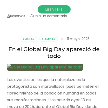
LEER MÁS
en
Reservas
Deja un comentario
Orito
registró
la
octava
11 mayo, 2025
AVISTAR
,
CAMINAR
parte
de
En el Global Big Day apareció de
aves
todo
de
Colombia
Los eventos en los que la naturaleza es la
protagonista son maravillosos, pues permiten el
florecimiento de la condición humana en todas
sus manifestaciones. Esto ocurrió ayer, 10 de
mayo de 2025, durante el Global Big Day, donde