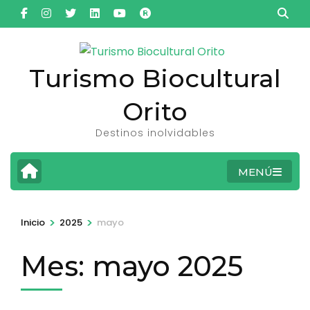
Saltar
al
contenido
(presiona
Turismo Biocultural
la
Orito
tecla
Intro)
Destinos inolvidables
MENÚ
>
>
Inicio
2025
mayo
Mes:
mayo 2025