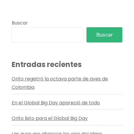
abrieron
los
ojos
del
Buscar
alma
Buscar
Entradas recientes
Orito registró la octava parte de aves de
Colombia
En el Global Big Day apareció de todo
Orito listo para el Global Big Day
Las aves me abrieron los ojos del alma