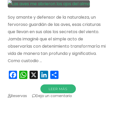
Soy amante y defensor de la naturaleza, un
fervoroso guardián de las aves, esas criaturas
que llevan en sus alas los secretos del viento.
Jamás imaginé que el simple acto de
observarlas con detenimiento transformaría mi
vida de manera tan profunda y significativa.
Como custodio …
Facebook
WhatsApp
X
LinkedIn
Compartir
LEER MÁS
en
Reservas
Deja un comentario
Las
aves
me