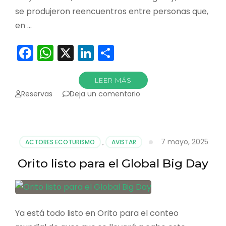
se produjeron reencuentros entre personas que,
en …
Facebook
WhatsApp
X
LinkedIn
Compartir
LEER MÁS
en
Reservas
Deja un comentario
En
el
Global
Big
7 mayo, 2025
ACTORES ECOTURISMO
,
AVISTAR
Day
apareció
Orito listo para el Global Big Day
de
todo
Ya está todo listo en Orito para el conteo