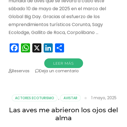
mundial de aves que se llevará a cabo este
sábado 10 de mayo de 2025 en el marco del
Global Big Day. Gracias al esfuerzo de los
emprendimientos turísticos Corunta, Sagy
Ecolodge, Gallito de Roca, Corpolibano …
Facebook
WhatsApp
X
LinkedIn
Compartir
LEER MÁS
en
Reservas
Deja un comentario
Orito
listo
para
el
1 mayo, 2025
ACTORES ECOTURISMO
,
AVISTAR
Global
Big
Las aves me abrieron los ojos del
Day
alma