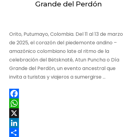
turismo
Grande del Perdón
biocultural
Orito, Putumayo, Colombia. Del 11 al 13 de marzo
de 2025, el corazón del piedemonte andino –
amazónico colombiano late al ritmo de la
celebración del Bëtsknaté, Atun Puncha o Día
Grande del Perdón, un evento ancestral que
invita a turistas y viajeros a sumergirse …
Facebook
WhatsApp
X
LinkedIn