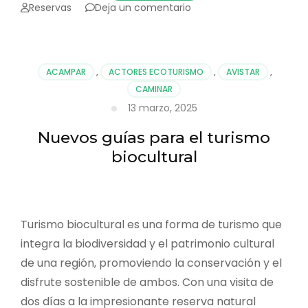
en
Reservas
Deja un comentario
¿Por
qué
tememos
a
ACAMPAR
,
ACTORES ECOTURISMO
,
AVISTAR
,
las
CAMINAR
serpientes?
13 marzo, 2025
Nuevos guías para el turismo
biocultural
Turismo biocultural es una forma de turismo que
integra la biodiversidad y el patrimonio cultural
de una región, promoviendo la conservación y el
disfrute sostenible de ambos. Con una visita de
dos días a la impresionante reserva natural