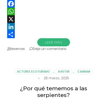
Facebook
WhatsApp
X
LinkedIn
Compartir
LEER MÁS
en
Reservas
Deja un comentario
¿En
realidad
hay
beneficios
ACTORES ECOTURISMO
,
AVISTAR
,
CAMINAR
en
26 marzo, 2025
abrazar
los
¿Por qué tememos a las
árboles?
serpientes?