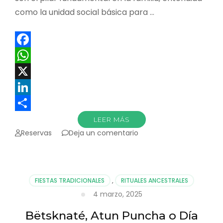
como la unidad social básica para …
Facebook
WhatsApp
X
LinkedIn
Compartir
LEER MÁS
en
Reservas
Deja un comentario
El
poderoso
papel
de
FIESTAS TRADICIONALES
,
RITUALES ANCESTRALES
la
4 marzo, 2025
mujer
en
Bëtsknaté, Atun Puncha o Día
el