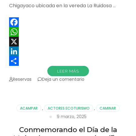
Chigayaco ubicada en la vereda La Ruidosa …
Facebook
WhatsApp
X
LinkedIn
Compartir
LEER MÁS
en
Reservas
Deja un comentario
Nuevos
guías
para
el
ACAMPAR
,
ACTORES ECOTURISMO
,
CAMINAR
turismo
9 marzo, 2025
biocultural
Conmemorando el Día de la