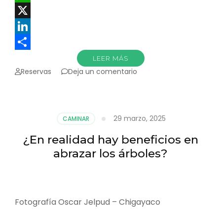
WhatsApp
X
LinkedIn
Compartir
LEER MÁS
en
Reservas
Deja un comentario
Mocoa:
las
causas
ignoradas
29 marzo, 2025
CAMINAR
de
la
¿En realidad hay beneficios en
tragedia
abrazar los árboles?
Fotografía Oscar Jelpud – Chigayaco