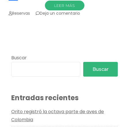
Compartir
LEER MÁS
en
Reservas
Deja un comentario
Bëtsknaté,
Atun
Puncha
o
Día
Grande
del
Buscar
Perdón
Buscar
Entradas recientes
Orito registró la octava parte de aves de
Colombia