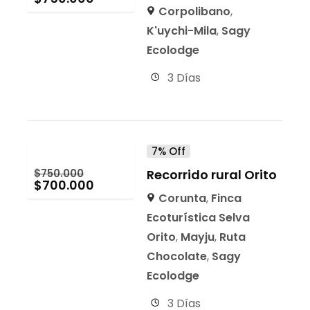
Corpolibano
,
K'uychi-Mila
,
Sagy
Ecolodge
3 Días
7% Off
$
750.000
Recorrido rural Orito
$
700.000
Corunta
,
Finca
Ecoturística Selva
Orito
,
Mayju
,
Ruta
Chocolate
,
Sagy
Ecolodge
3 Días