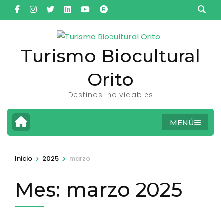
Saltar
al
contenido
(presiona
Turismo Biocultural
la
Orito
tecla
Intro)
Destinos inolvidables
MENÚ
>
>
Inicio
2025
marzo
Mes:
marzo 2025