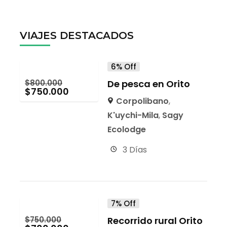
VIAJES DESTACADOS
6% Off
$
800.000
De pesca en Orito
$
750.000
Corpolibano
,
K'uychi-Mila
,
Sagy
Ecolodge
3 Días
7% Off
$
750.000
Recorrido rural Orito