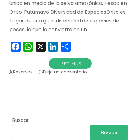
única en medio de la selva amazónica. Pesca en
Orito, Putumayo Diversidad de EspeciesOrito es
hogar de una gran diversidad de especies de
peces, lo que lo convierte en un …
Facebook
WhatsApp
X
LinkedIn
Compartir
LEER MÁS
en
Reservas
Deja un comentario
Pescar
en
Orito
Buscar
Buscar