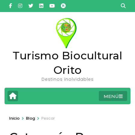
Saltar
al
contenido
(presiona
la
tecla
Turismo Biocultural
Intro)
Orito
Destinos inolvidables
MENÚ
>
>
Inicio
Blog
Pescar