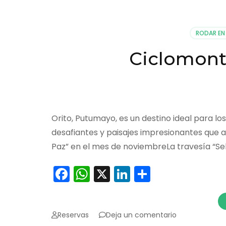
de
fauna
en
RODAR EN 
Orito
Ciclomont
Orito, Putumayo, es un destino ideal para l
desafiantes y paisajes impresionantes que a
Paz” en el mes de noviembreLa travesía “Sel
Facebook
WhatsApp
X
LinkedIn
Comparti
en
Reservas
Deja un comentario
Ciclomontañ