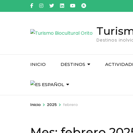
Saltar
al
contenido
Turism
(presiona
la
Destinos inolv
tecla
Intro)
INICIO
DESTINOS
ACTIVIDAD
ESPAÑOL
>
>
Inicio
2025
febrero
Mes:
febrero 202