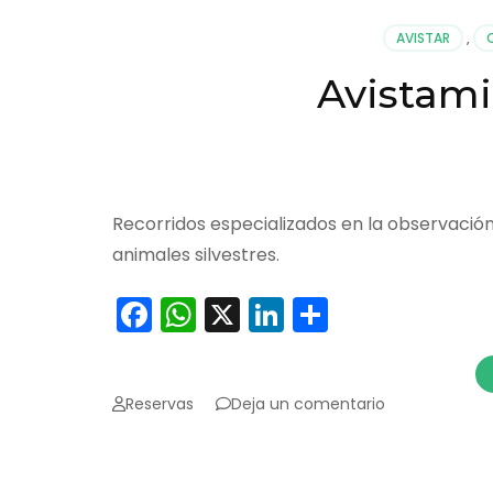
AVISTAR
,
Avistam
Recorridos especializados en la observación 
animales silvestres.
Facebook
WhatsApp
X
LinkedIn
Comparti
en
Reservas
Deja un comentario
Avistamiento
de
Fauna