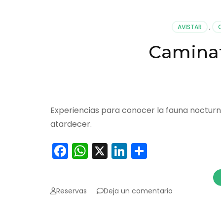
AVISTAR
,
Camina
Experiencias para conocer la fauna noctur
atardecer.
Facebook
WhatsApp
X
LinkedIn
Comparti
en
Reservas
Deja un comentario
Caminatas
Nocturnas