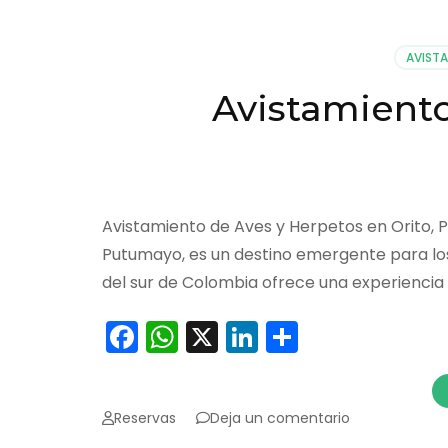
ancestrales
en
Orito
AVIST
Avistamiento
Avistamiento de Aves y Herpetos en Orito, P
Putumayo, es un destino emergente para los 
del sur de Colombia ofrece una experiencia 
Facebook
WhatsApp
X
LinkedIn
Comparti
en
Reservas
Deja un comentario
Avistamiento