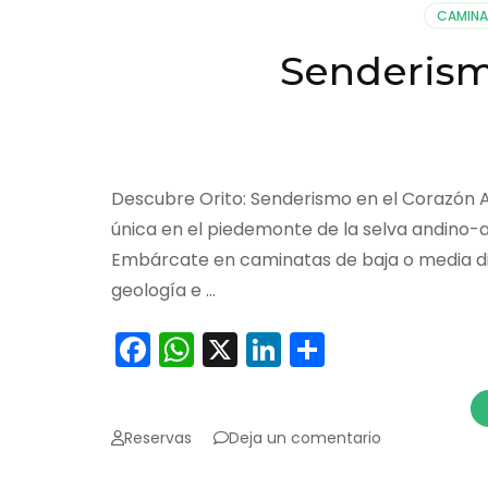
CAMINA
Senderism
Descubre Orito: Senderismo en el Corazón 
única en el piedemonte de la selva andino-am
Embárcate en caminatas de baja o media difi
geología e …
Facebook
WhatsApp
X
LinkedIn
Comparti
en
Reservas
Deja un comentario
Senderismo
Interpretativo