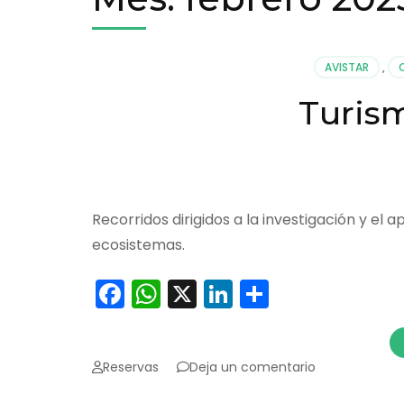
AVISTAR
,
Turism
Recorridos dirigidos a la investigación y el a
ecosistemas.
Facebook
WhatsApp
X
LinkedIn
Comparti
en
Reservas
Deja un comentario
Turismo
Científico