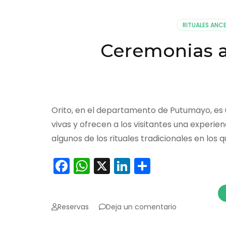
RITUALES ANC
Ceremonias a
Orito, en el departamento de Putumayo, es 
vivas y ofrecen a los visitantes una experie
algunos de los rituales tradicionales en los 
Facebook
WhatsApp
X
LinkedIn
Comparti
en
Reservas
Deja un comentario
Ceremonias