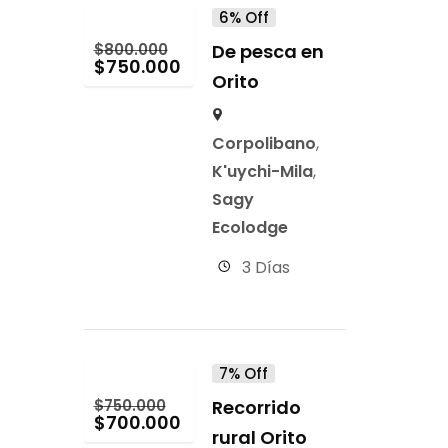
6% Off
$
800.000
De pesca en
$
750.000
Orito
Corpolibano
,
K'uychi-Mila
,
Sagy
Ecolodge
3 Días
7% Off
$
750.000
Recorrido
$
700.000
rural Orito