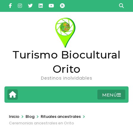
Saltar
al
contenido
(presiona
la
tecla
Turismo Biocultural
Intro)
Orito
Destinos inolvidables
MENÚ
>
>
>
Inicio
Blog
Rituales ancestrales
Ceremonias ancestrales en Orito