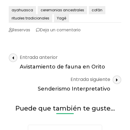
ayahuasca
ceremonias ancestrales
cofán
rituales tradicionales
Yagé
en
Reservas
Deja un comentario
Ceremonias
ancestrales
en
Orito
Navegación
Entrada anterior
de
Avistamiento de fauna en Orito
las
Entrada siguiente
entradas
Senderismo Interpretativo
Puede que también te guste...