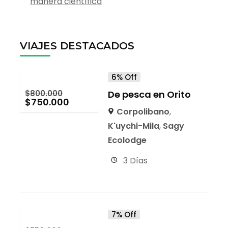
manera científica
VIAJES DESTACADOS
6% Off
$
800.000
De pesca en Orito
$
750.000
Corpolibano
,
K'uychi-Mila
,
Sagy
Ecolodge
3 Días
7% Off