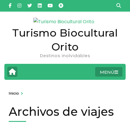
Saltar
al
contenido
(presiona
Turismo Biocultural
la
Orito
tecla
Intro)
Destinos inolvidables
MENÚ
>
Inicio
Archivos de viajes