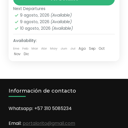
Corpolibano
,
K'uychi-Mila
,
Sagy Ecolodge
Next Departures
Duro
9 agosto, 2026
(Available)
1 Person
9 agosto, 2026
(Available)
10 agosto, 2026
(Available)
Availability:
Ene
Feb
Mar
Abr
May
Jun
Jul
Ago
Sep
Oct
Nov
Dic
Información de contacto
Whatsapp: +57 310 5085234
Email:
portalorito@gmail.com