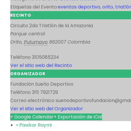
Etiquetas del Evento:
eventos deportivo
,
orito
,
triatl
RECINTO
Circuito 2da Triatlón de la Amazonia
Parque central
Orito
,
Putumayo
862007
Colombia
Teléfono
3105085234
Ver el sitio web del Recinto
ORGANIZADOR
Fundación Sueño Deportivo
Teléfono
315 7921729
Correo electrónico
suenodeportivofundacion@gmai
Ver el sitio web del Organizador
+ Google Calendar
+ Exportación de iCal
«
Pawkar Raymi