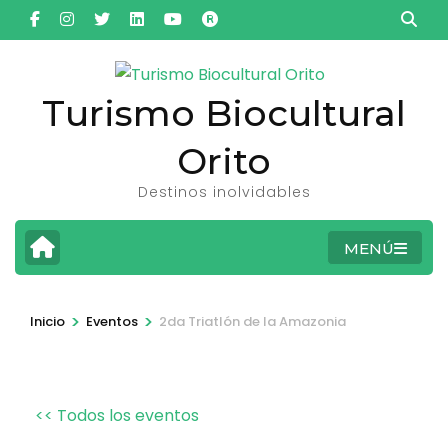
Saltar
al
contenido
(presiona
Turismo Biocultural
la
Orito
tecla
Intro)
Destinos inolvidables
MENÚ
>
>
Inicio
Eventos
2da Triatlón de la Amazonia
<< Todos los eventos