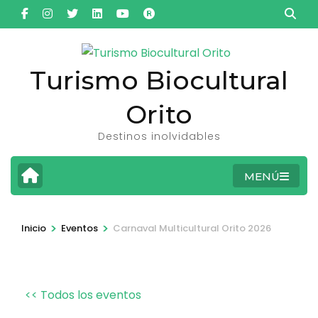
Saltar
al
contenido
(presiona
Turismo Biocultural
la
Orito
tecla
Intro)
Destinos inolvidables
MENÚ
>
>
Inicio
Eventos
Carnaval Multicultural Orito 2026
<< Todos los eventos