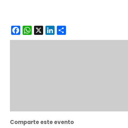
Carnaval Multicultural Orito 2026
enero 8
-
enero 12
Facebook
WhatsApp
X
LinkedIn
Compartir
Comparte este evento