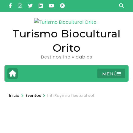
Saltar
al
contenido
(presiona
Turismo Biocultural
la
Orito
tecla
Intro)
Destinos inolvidables
MENÚ
>
>
Inicio
Eventos
Inti Raymi o fiesta al sol