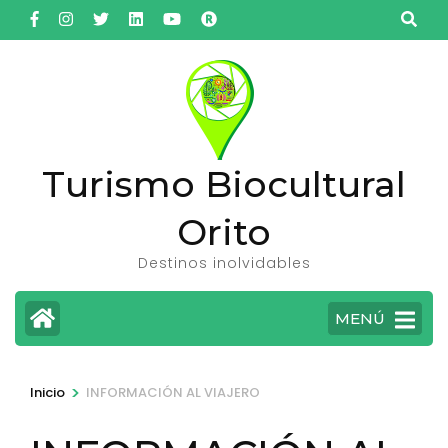
Saltar
al
contenido
(presiona
la
tecla
Turismo Biocultural
Intro)
Orito
Destinos inolvidables
MENÚ
>
Inicio
INFORMACIÓN AL VIAJERO