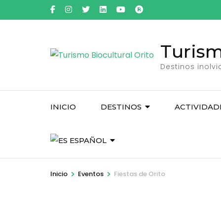
Saltar
al
contenido
Turism
(presiona
la
Destinos inolv
tecla
Intro)
INICIO
DESTINOS
ACTIVIDAD
ESPAÑOL
>
>
Inicio
Eventos
Fiestas de Orito