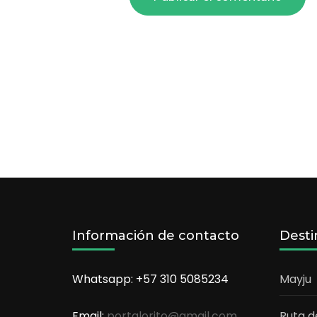
Información de contacto
Desti
Whatsapp: +57 310 5085234
Mayju
Email:
portalorito@gmail.com
Ruta d