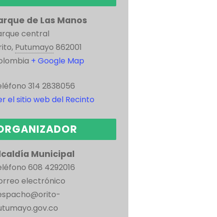
arque de Las Manos
arque central
ito
,
Putumayo
862001
olombia
+ Google Map
eléfono
314 2838056
r el sitio web del Recinto
ORGANIZADOR
lcaldía Municipal
eléfono
608 4292016
orreo electrónico
espacho@orito-
utumayo.gov.co