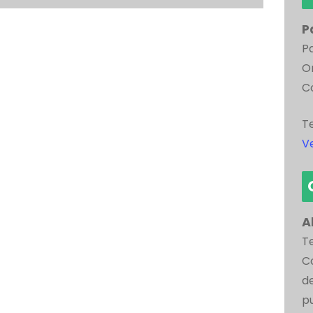
P
P
Or
C
T
Ve
A
T
C
d
p