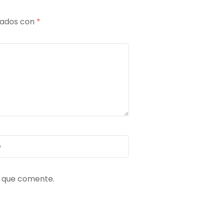
cados con
*
z que comente.