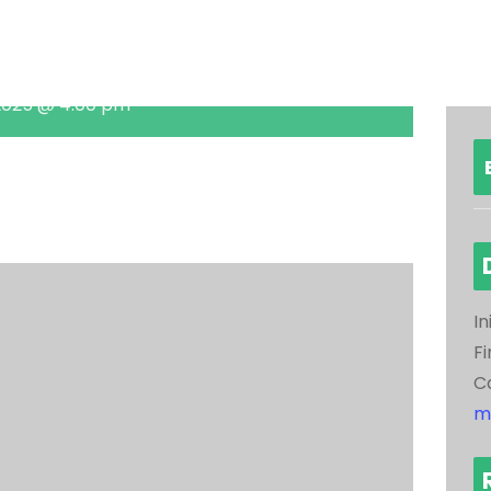
, 2025 @ 4:00 pm
n
artir
In
Fi
C
m