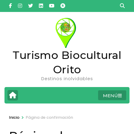
Saltar
al
contenido
(presiona
la
tecla
Turismo Biocultural
Intro)
Orito
Destinos inolvidables
MENÚ
>
Inicio
Página de confirmación