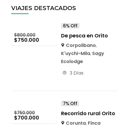
VIAJES DESTACADOS
6% Off
$
800.000
De pesca en Orito
$
750.000
Corpolibano
,
K'uychi-Mila
,
Sagy
Ecolodge
3 Días
7% Off
$
750.000
Recorrido rural Orito
$
700.000
Corunta
,
Finca