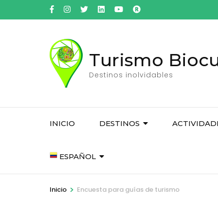
Saltar
al
contenido
(presiona
Turismo Biocul
la
tecla
Destinos inolvidables
Intro)
INICIO
DESTINOS
ACTIVIDAD
ESPAÑOL
>
Inicio
Encuesta para guías de turismo