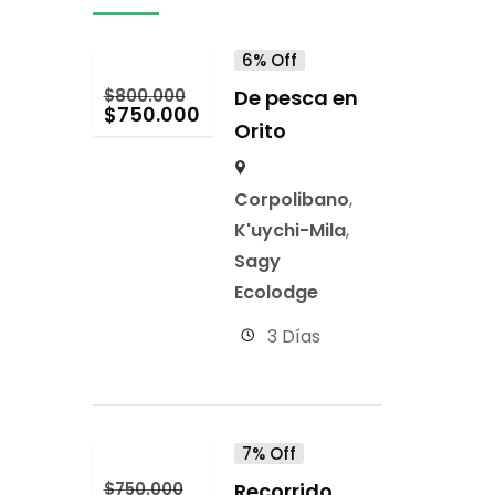
6% Off
$
800.000
De pesca en
$
750.000
Orito
Corpolibano
,
K'uychi-Mila
,
Sagy
Ecolodge
3 Días
7% Off
$
750.000
Recorrido