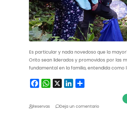
Es particular y nada novedoso que la mayorí
Orito sean liderados y promovidos por las m
fundamental en la familia, entendida como l
Facebook
WhatsApp
X
LinkedIn
Comparti
en
Reservas
Deja un comentario
El
poderoso
papel