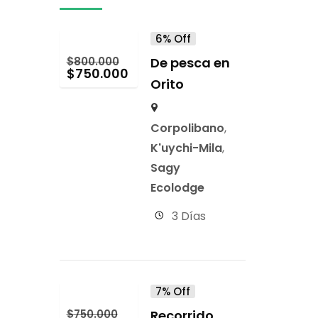
6% Off
$
800.000
De pesca en
$
750.000
Orito
Corpolibano
,
K'uychi-Mila
,
Sagy
Ecolodge
3 Días
7% Off
$
750.000
Recorrido