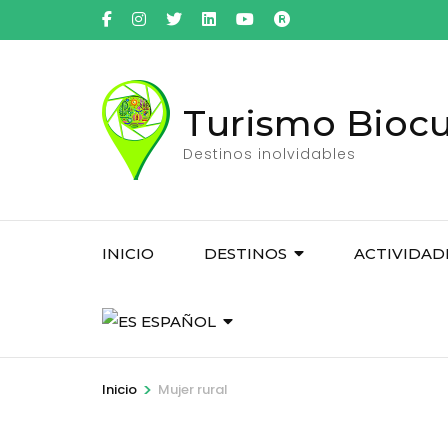
Saltar
al
contenido
(presiona
Turismo Biocul
la
tecla
Destinos inolvidables
Intro)
INICIO
DESTINOS
ACTIVIDAD
ESPAÑOL
>
Inicio
Mujer rural