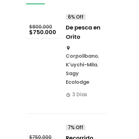
6% Off
$
800.000
De pesca en
$
750.000
Orito
Corpolibano
,
K'uychi-Mila
,
Sagy
Ecolodge
3 Días
7% Off
$
750.000
Recorrido