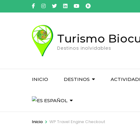
Saltar
al
contenido
(presiona
Turismo Biocul
la
tecla
Destinos inolvidables
Intro)
INICIO
DESTINOS
ACTIVIDAD
ESPAÑOL
>
Inicio
WP Travel Engine Checkout