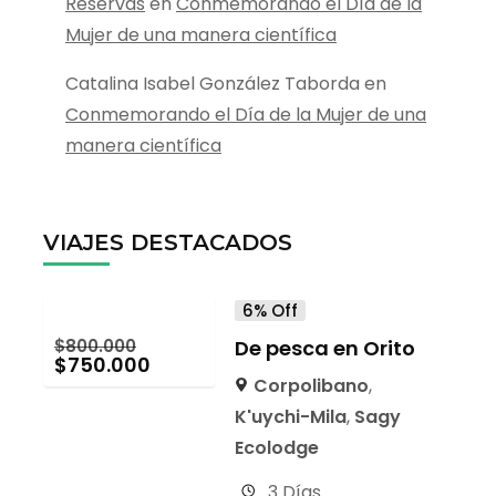
Reservas
en
Conmemorando el Día de la
Mujer de una manera científica
Catalina Isabel González Taborda
en
Conmemorando el Día de la Mujer de una
manera científica
VIAJES DESTACADOS
6% Off
$
800.000
De pesca en Orito
$
750.000
Corpolibano
,
K'uychi-Mila
,
Sagy
Ecolodge
3 Días