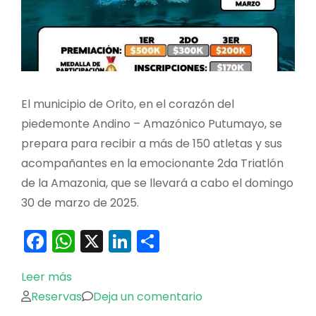
El municipio de Orito, en el corazón del
piedemonte Andino – Amazónico Putumayo, se
prepara para recibir a más de 150 atletas y sus
acompañantes en la emocionante 2da Triatlón
de la Amazonia, que se llevará a cabo el domingo
30 de marzo de 2025.
Facebook
WhatsApp
X
LinkedIn
Compartir
Leer más
en
Reservas
Deja un comentario
2da