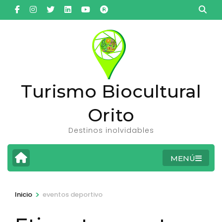
Saltar
al
contenido
(presiona
la
tecla
Turismo Biocultural
Intro)
Orito
Destinos inolvidables
MENÚ
>
Inicio
eventos deportivo