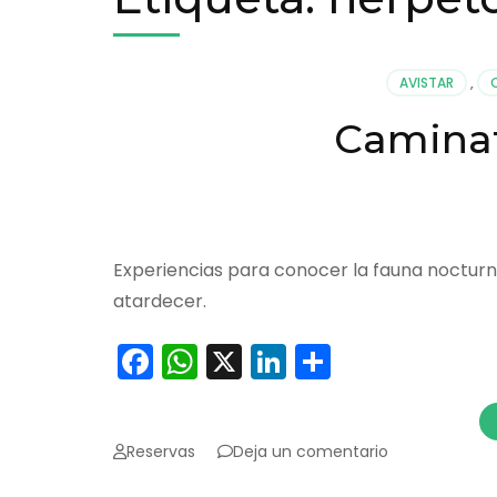
AVISTAR
,
Camina
Experiencias para conocer la fauna noctur
atardecer.
Facebook
WhatsApp
X
LinkedIn
Comparti
en
Reservas
Deja un comentario
Caminatas
Nocturnas