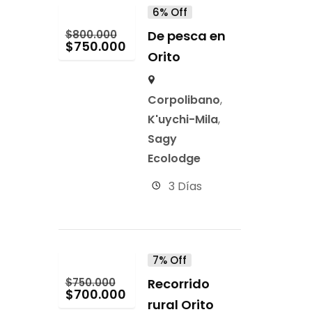
6% Off
$
800.000
De pesca en
$
750.000
Orito
Corpolibano
,
K'uychi-Mila
,
Sagy
Ecolodge
3 Días
7% Off
$
750.000
Recorrido
$
700.000
rural Orito