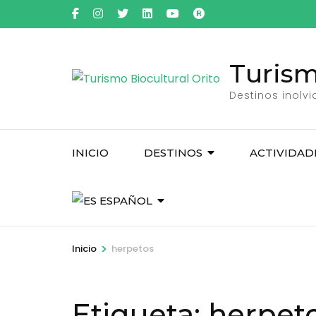
Saltar
al
contenido
Turism
(presiona
la
Destinos inolv
tecla
Intro)
INICIO
DESTINOS
ACTIVIDAD
ESPAÑOL
>
Inicio
herpetos
Etiqueta:
herpet