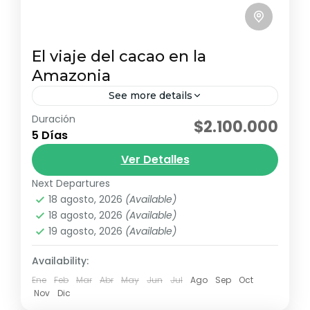
El viaje del cacao en la
Amazonia
See more details
Duración
En Orito, Putumayo, se encuentra una de
$2.100.000
5 Días
las mejores experiencias bioculturales
amazónicas en torno al sabor y el aroma
Ver Detalles
del cacao: el Sendero Sociocultural del...
Next Departures
Ruta Chocolate
18 agosto, 2026
(Available)
Fácil
18 agosto, 2026
(Available)
4 Personas
19 agosto, 2026
(Available)
Availability:
Ene
Feb
Mar
Abr
May
Jun
Jul
Ago
Sep
Oct
Nov
Dic