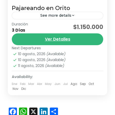
Pajareando en Orito
See more details
Duración
avistamiento de fauna
pajareo
$1.150.000
3 Días
Orito, Putumayo, es un verdadero santuario
Ver Detalles
para los amantes del avistamiento de aves.
Con más de 560 especies registradas, este
Next Departures
10 agosto, 2026
(Available)
destino escondido en el sur...
Chigayaco
,
Corunta
,
K'uychi-Mila
,
La Isla
10 agosto, 2026
(Available)
Escondida
,
Mayju
,
Sagy Ecolodge
11 agosto, 2026
(Available)
Medio
2 Personas
Availability:
Ene
Feb
Mar
Abr
May
Jun
Jul
Ago
Sep
Oct
Nov
Dic
Facebook
WhatsApp
X
LinkedIn
Compartir