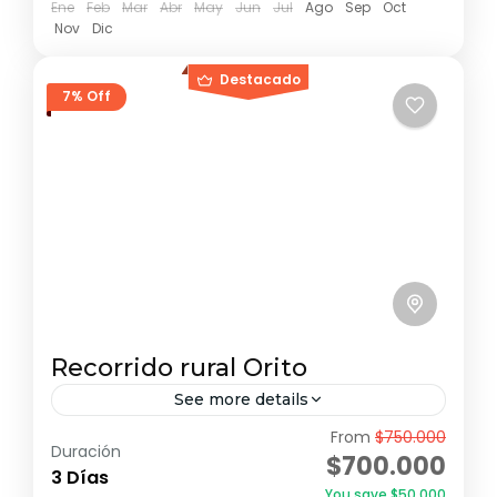
Ene
Feb
Mar
Abr
May
Jun
Jul
Ago
Sep
Oct
Nov
Dic
Destacado
7% Off
Recorrido rural Orito
See more details
From
$750.000
Este recorrido ofrece una experiencia
Duración
$700.000
completa de la belleza natural y la riqueza
3 Días
You save $50.000