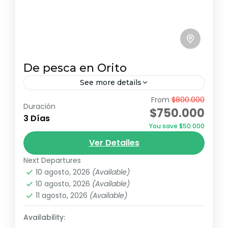
De pesca en Orito
See more details
From
$800.000
Con este paquete de viaje, los turistas
Duración
$750.000
podrán disfrutar de una experiencia de
3 Días
You save $50.000
pesca única en los ríos Guamuéz y Orito,
Ver Detalles
rodeados de la increíble...
Corpolibano
,
K'uychi-Mila
,
Sagy Ecolodge
Next Departures
Duro
10 agosto, 2026
(Available)
1 Person
10 agosto, 2026
(Available)
11 agosto, 2026
(Available)
Availability: