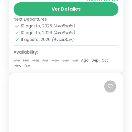
cultural de Orito, Putumayo, permitiendo a
Ver Detalles
los visitantes conectarse con la
Corunta
,
Finca Ecoturística Selva Orito
,
Mayju
,
naturaleza...
Next Departures
Ruta Chocolate
,
Sagy Ecolodge
Medio
10 agosto, 2026
(Available)
2 Personas
10 agosto, 2026
(Available)
11 agosto, 2026
(Available)
Availability:
Ene
Feb
Mar
Abr
May
Jun
Jul
Ago
Sep
Oct
Nov
Dic