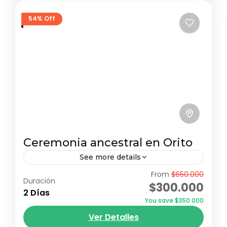
54% Off
Ceremonia ancestral en Orito
See more details
From
$650.000
En el corazón de Orito, Putumayo, se
Duración
$300.000
encuentra la cuna del milenario ritual de la
2 Días
You save $350.000
toma de Yagé, una ceremonia sagrada
Ver Detalles
realizada por los pueblos...
Alnamawamí