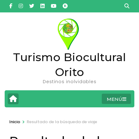
Saltar
al
contenido
(presiona
la
tecla
Turismo Biocultural
Intro)
Orito
Destinos inolvidables
MENÚ
>
Inicio
Resultado de la búsqueda de viaje